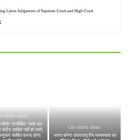
ing Latest Judgments of Supreme Court and High Court
W TREND -HINDI
 सिर्फ ‘एग्जीबिट’ मार्क कर
LAW TREND -HINDI
 कंटेंट साबित नहीं हो जाते,
अनुसार साबित करना होगा:
भारत बनेगा अंतरराष्ट्रीय मध्यस्थता का