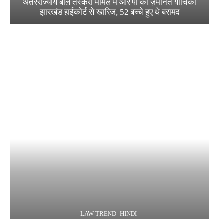
अंतरराज्यीय बाल तस्करी मामले में आरोपी की ज़मानत याचिका
झारखंड हाईकोर्ट से खारिज, 52 बच्चे हुए थे बरामद
LAW TREND -HINDI