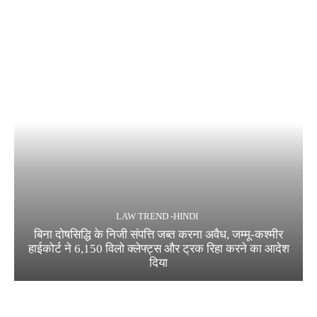
LAW TREND -HINDI
बिना दोषसिद्धि के निजी संपत्ति जब्त करना अवैध, जम्मू-कश्मीर
हाईकोर्ट ने 6,150 विलो क्लेफ्ट्स और ट्रक रिहा करने का आदेश
दिया