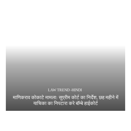
LAW TREND -HINDI
माणिकराव कोकाटे मामला: सुप्रीम कोर्ट का निर्देश, छह महीने में
याचिका का निपटारा करे बॉम्बे हाईकोर्ट