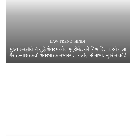
LAW TREND -HINDI
मुख्य समझौते से जुड़े शेयर परचेज एग्रीमेंट को निष्पादित करने वाला
गैर-हस्ताक्षरकर्ता शेयरधारक मध्यस्थता क्लॉज़ से बाध्य: सुप्रीम कोर्ट