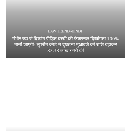
LAW TREND -HINDI
गंभीर रूप से दिव्यांग पीड़ित बच्ची की फंक्शनल दिव्यांगता 100%
मानी जाएगी: सुप्रीम कोर्ट ने दुर्घटना मुआवजे की राशि बढ़ाकर
83.38 लाख रुपये की