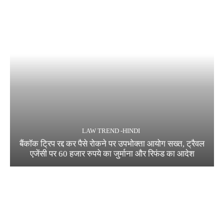
LAW TREND -HINDI
बैंकॉक ट्रिप रद्द कर पैसे रोकने पर उपभोक्ता आयोग सख्त, ट्रैवल
एजेंसी पर 60 हजार रुपये का जुर्माना और रिफंड का आदेश