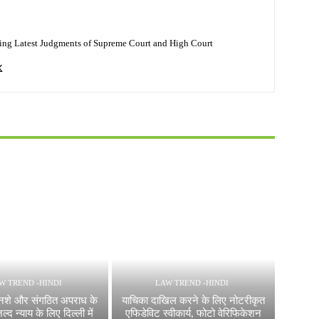
ing Latest Judgments of Supreme Court and High Court
W TREND -HINDI
LAW TREND -HINDI
नशे और संगठित अपराध के
याचिका दाखिल करने के लिए नोटरीकृत
जल्द न्याय के लिए दिल्ली में
एफिडेविट स्वीकार्य, फोटो वेरिफिकेशन