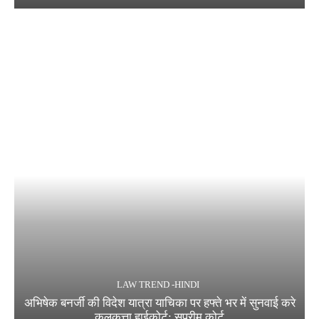
LAW TREND -HINDI
अभिषेक बनर्जी की विदेश यात्रा याचिका पर हफ्ते भर में सुनवाई करे
कलकत्ता हाईकोर्ट: सुप्रीम कोर्ट