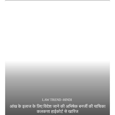
LAW TREND -HINDI
आंख के इलाज के लिए विदेश जाने की अभिषेक बनर्जी की याचिका
कलकत्ता हाईकोर्ट से खारिज