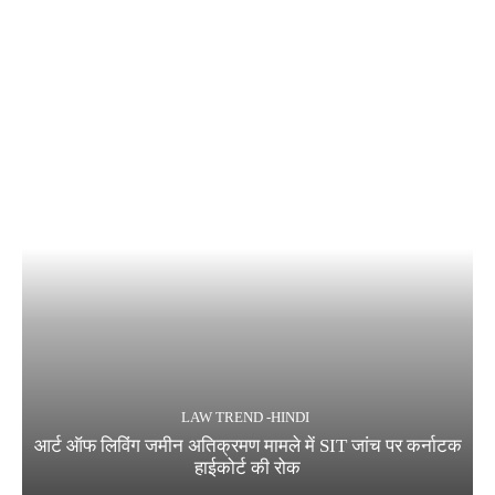
LAW TREND -HINDI
आर्ट ऑफ लिविंग जमीन अतिक्रमण मामले में SIT जांच पर कर्नाटक
हाईकोर्ट की रोक