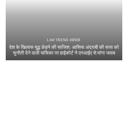
LAW TREND -HINDI
देश के खिलाफ युद्ध छेड़ने की साजिश: आसिया अंद्राबी की सजा को
चुनौती देने वाली याचिका पर हाईकोर्ट ने एनआईए से मांगा जवाब