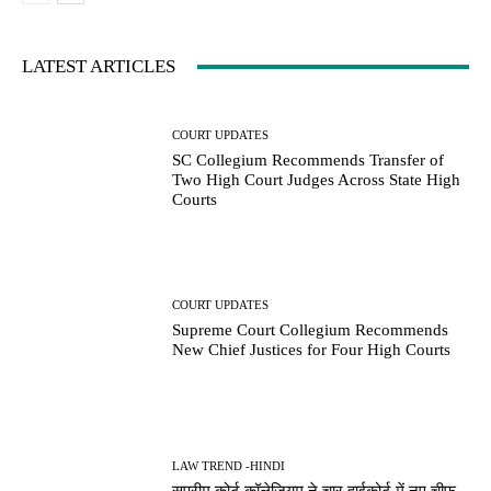
LATEST ARTICLES
COURT UPDATES
SC Collegium Recommends Transfer of
Two High Court Judges Across State High
Courts
COURT UPDATES
Supreme Court Collegium Recommends
New Chief Justices for Four High Courts
LAW TREND -HINDI
सुप्रीम कोर्ट कॉलेजियम ने चार हाईकोर्ट में नए चीफ