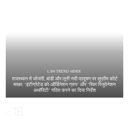
LAW TREND -HINDI
राजस्थान में जोजरी, बांडी और लूनी नदी प्रदूषण पर सुप्रीम कोर्ट
सख्त: ‘इंटीग्रेटेड को-ऑर्डिनेशन ग्रुप’ और ‘रिवर रिजुवेनेशन
अथॉरिटी’ गठित करने का दिया निर्देश