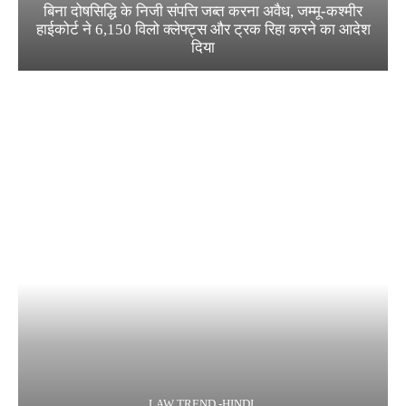
बिना दोषसिद्धि के निजी संपत्ति जब्त करना अवैध, जम्मू-कश्मीर
हाईकोर्ट ने 6,150 विलो क्लेफ्ट्स और ट्रक रिहा करने का आदेश
दिया
LAW TREND -HINDI