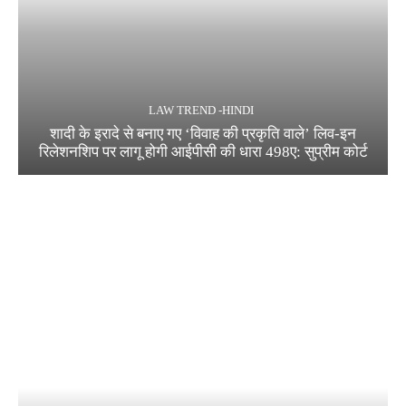
LAW TREND -HINDI
शादी के इरादे से बनाए गए ‘विवाह की प्रकृति वाले’ लिव-इन
रिलेशनशिप पर लागू होगी आईपीसी की धारा 498ए: सुप्रीम कोर्ट