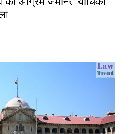
तव की अग्रिम जमानत याचिका
मला