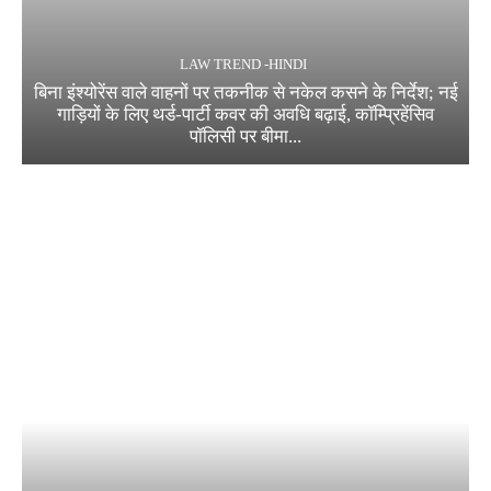
LAW TREND -HINDI
बिना इंश्योरेंस वाले वाहनों पर तकनीक से नकेल कसने के निर्देश; नई
गाड़ियों के लिए थर्ड-पार्टी कवर की अवधि बढ़ाई, कॉम्प्रिहेंसिव
पॉलिसी पर बीमा...