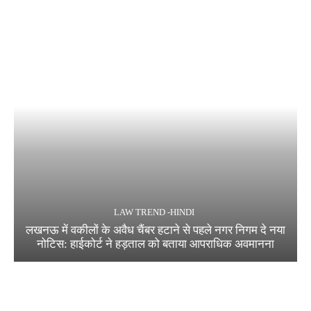
LAW TREND -HINDI
लखनऊ में वकीलों के अवैध चैंबर हटाने से पहले नगर निगम दे नया
नोटिस: हाईकोर्ट ने हड़ताल को बताया आपराधिक अवमानना