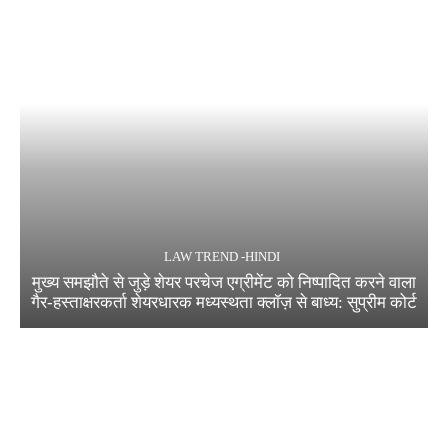
LAW TREND -HINDI
मुख्य समझौते से जुड़े शेयर परचेज एग्रीमेंट को निष्पादित करने वाला
गैर-हस्ताक्षरकर्ता शेयरधारक मध्यस्थता क्लॉज़ से बाध्य: सुप्रीम कोर्ट