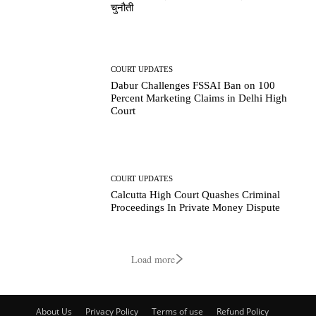
चुनौती
COURT UPDATES
Dabur Challenges FSSAI Ban on 100
Percent Marketing Claims in Delhi High
Court
COURT UPDATES
Calcutta High Court Quashes Criminal
Proceedings In Private Money Dispute
Load more
About Us
Privacy Policy
Terms of use
Refund Policy