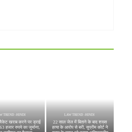
W TREND -HINDI
LAW TREND -HINDI
ैकेट खराब करने पर ड्राई
22 साल जेल में बिताने के बाद शख्स
63 हजार रुपये का जुर्माना,
हत्या के आरोप से बरी, सुप्रीम कोर्ट ने