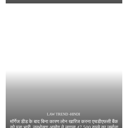
LAW TREND -HINDI
मॉर्गेज डीड के बाद बिना कारण लोन खारिज करना एचडीएफसी बैंक
को पड़ा भारी, उपभोक्ता आयोग ने लगाया 47,500 रुपये का जुर्माना