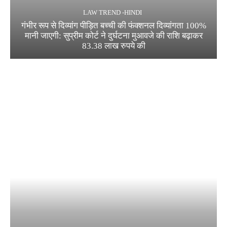
LAW TREND -HINDI
गंभीर रूप से दिव्यांग पीड़ित बच्ची की फंक्शनल दिव्यांगता 100%
मानी जाएगी: सुप्रीम कोर्ट ने दुर्घटना मुआवजे की राशि बढ़ाकर
83.38 लाख रुपये की