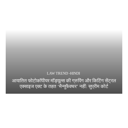
LAW TREND -HINDI
आयातित फोटोकॉपीयर मॉड्यूल्स की ग्रुपिंग और किटिंग सेंट्रल
एक्साइज एक्ट के तहत ‘मैन्युफैक्चर’ नहीं: सुप्रीम कोर्ट