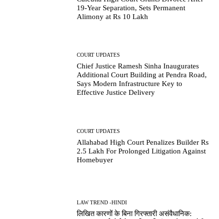
19-Year Separation, Sets Permanent
Alimony at Rs 10 Lakh
COURT UPDATES
Chief Justice Ramesh Sinha Inaugurates
Additional Court Building at Pendra Road,
Says Modern Infrastructure Key to
Effective Justice Delivery
COURT UPDATES
Allahabad High Court Penalizes Builder Rs
2.5 Lakh For Prolonged Litigation Against
Homebuyer
LAW TREND -HINDI
लिखित कारणों के बिना गिरफ्तारी असंवैधानिक: