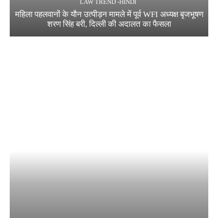
LAW TREND -HINDI
महिला पहलवानों के यौन उत्पीड़न मामले में पूर्व WFI अध्यक्ष बृजभूषण
शरण सिंह बरी, दिल्ली की अदालत का फैसला