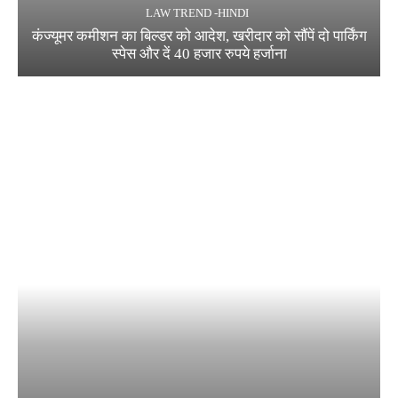
LAW TREND -HINDI
कंज्यूमर कमीशन का बिल्डर को आदेश, खरीदार को सौंपें दो पार्किंग
स्पेस और दें 40 हजार रुपये हर्जाना