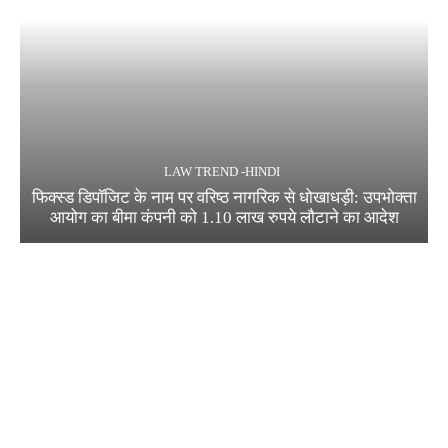
LAW TREND -HINDI
फिक्स्ड डिपॉजिट के नाम पर वरिष्ठ नागरिक से धोखाधड़ी: उपभोक्ता
आयोग का बीमा कंपनी को 1.10 लाख रुपये लौटाने का आदेश