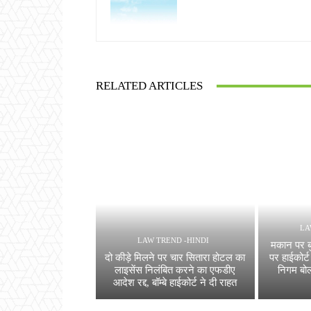
RELATED ARTICLES
LA
LAW TREND -HINDI
मकान पर 
दो कीड़े मिलने पर चार सितारा होटल का
पर हाईकोर्ट
लाइसेंस निलंबित करने का एफडीए
निगम बोल
आदेश रद्द, बॉम्बे हाईकोर्ट ने दी राहत