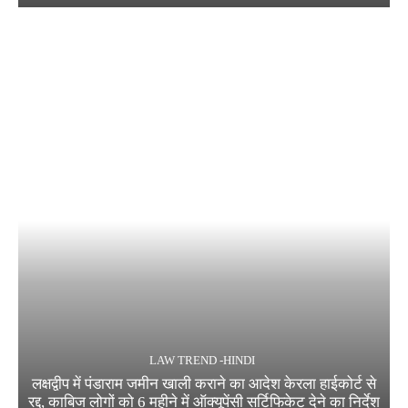
LAW TREND -HINDI
लक्षद्वीप में पंडाराम जमीन खाली कराने का आदेश केरला हाईकोर्ट से
रद्द, काबिज लोगों को 6 महीने में ऑक्यूपेंसी सर्टिफिकेट देने का निर्देश