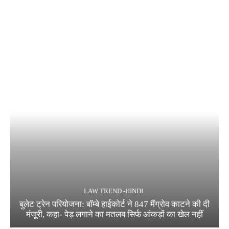
LAW TREND -HINDI
बुलेट ट्रेन परियोजना: बॉम्बे हाईकोर्ट ने 847 मैंग्रोव काटने की दी
मंजूरी, कहा- पेड़ लगाने का मतलब सिर्फ आंकड़ों का खेल नहीं