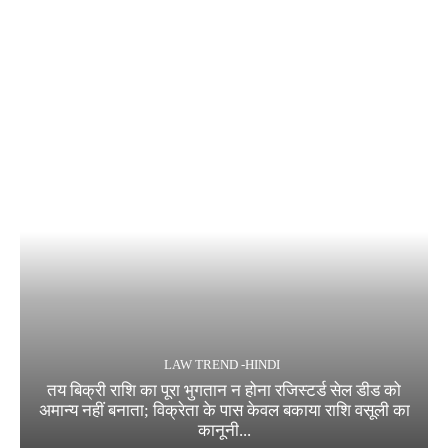
LAW TREND -HINDI
तय बिक्री राशि का पूरा भुगतान न होना रजिस्टर्ड सेल डीड को
अमान्य नहीं बनाता; विक्रेता के पास केवल बकाया राशि वसूली का
कानूनी...