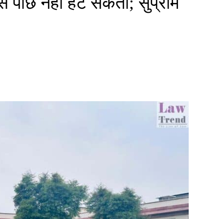
 से पीछे नहीं हट सकता; सुप्रीम