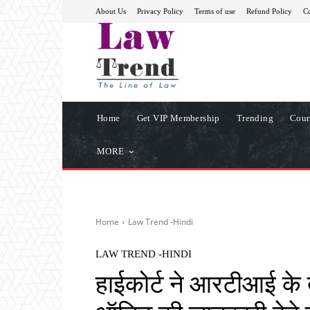
About Us
Privacy Policy
Terms of use
Refund Policy
Co
Home
Get VIP Membership
Trending
Cour
MORE
Home
Law Trend -Hindi
LAW TREND -HINDI
हाईकोर्ट ने आरटीआई के 