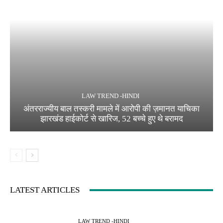
LAW TREND -HINDI
अंतरराज्यीय बाल तस्करी मामले में आरोपी की ज़मानत याचिका
झारखंड हाईकोर्ट से खारिज, 52 बच्चे हुए थे बरामद
LATEST ARTICLES
LAW TREND -HINDI