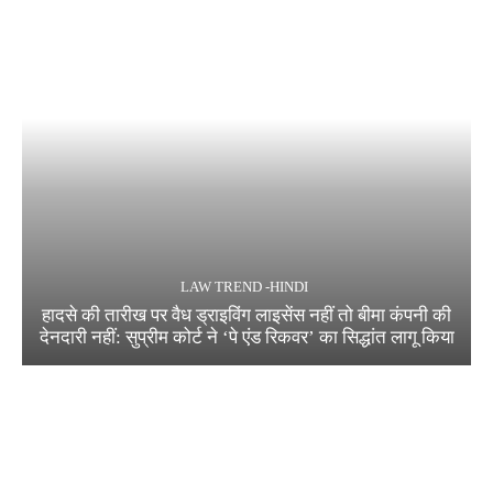
LAW TREND -HINDI
हादसे की तारीख पर वैध ड्राइविंग लाइसेंस नहीं तो बीमा कंपनी की
देनदारी नहीं: सुप्रीम कोर्ट ने ‘पे एंड रिकवर’ का सिद्धांत लागू किया