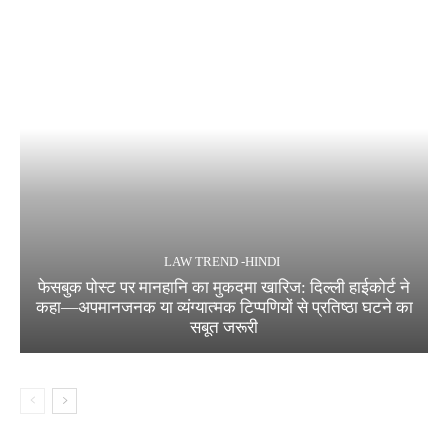
LAW TREND -HINDI
फेसबुक पोस्ट पर मानहानि का मुकदमा खारिज: दिल्ली हाईकोर्ट ने
कहा—अपमानजनक या व्यंग्यात्मक टिप्पणियों से प्रतिष्ठा घटने का
सबूत जरूरी