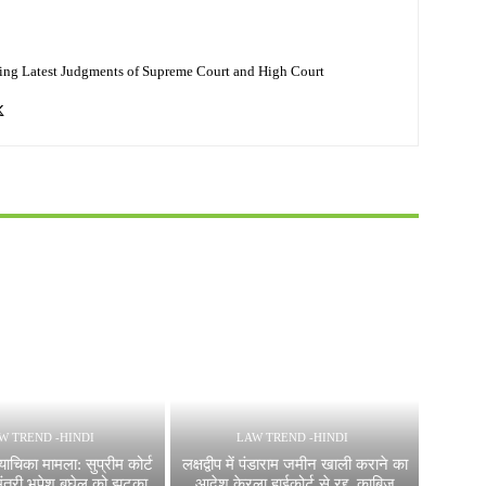
ing Latest Judgments of Supreme Court and High Court
W TREND -HINDI
LAW TREND -HINDI
ाचिका मामला: सुप्रीम कोर्ट
लक्षद्वीप में पंडाराम जमीन खाली कराने का
ख्यमंत्री भूपेश बघेल को झटका
आदेश केरला हाईकोर्ट से रद्द, काबिज