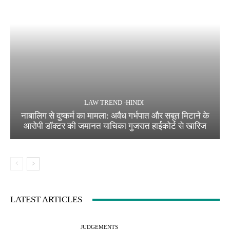
LAW TREND -HINDI
नाबालिग से दुष्कर्म का मामला: अवैध गर्भपात और सबूत मिटाने के
आरोपी डॉक्टर की जमानत याचिका गुजरात हाईकोर्ट से खारिज
LATEST ARTICLES
JUDGEMENTS