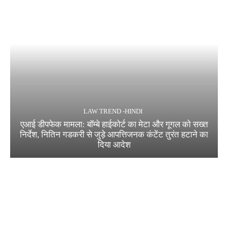
LAW TREND -HINDI
एआई डीपफेक मामला: बॉम्बे हाईकोर्ट का मेटा और गूगल को सख्त
निर्देश, नितिन गडकरी से जुड़े आपत्तिजनक कंटेंट तुरंत हटाने का
दिया आदेश