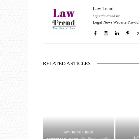
Law Trend
https://lawtrend.in/
Legal News Website Provid
RELATED ARTICLES
LAW TREND -HINDI
LA