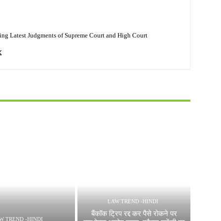
ing Latest Judgments of Supreme Court and High Court
LAW TREND -HINDI
बैंकॉक ट्रिप रद्द कर पैसे रोकने पर
W TREND -HINDI