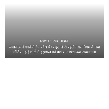
LAW TREND -HINDI
लखनऊ में वकीलों के अवैध चैंबर हटाने से पहले नगर निगम दे नया
नोटिस: हाईकोर्ट ने हड़ताल को बताया आपराधिक अवमानना