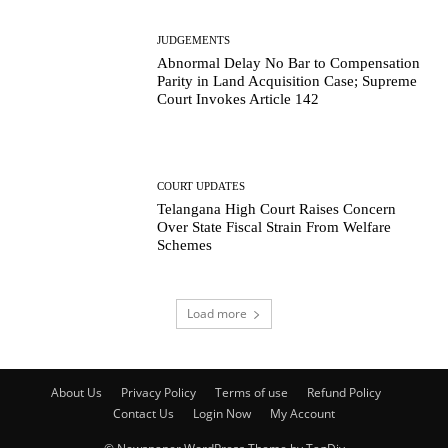
JUDGEMENTS
Abnormal Delay No Bar to Compensation
Parity in Land Acquisition Case; Supreme
Court Invokes Article 142
COURT UPDATES
Telangana High Court Raises Concern
Over State Fiscal Strain From Welfare
Schemes
Load more
About Us
Privacy Policy
Terms of use
Refund Policy
Contact Us
Login Now
My Account