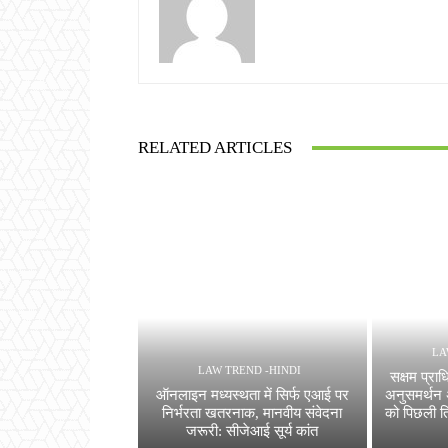
RELATED ARTICLES
LA
LAW TREND -HINDI
सक्षम प्राधि
ऑनलाइन मध्यस्थता में सिर्फ एआई पर
अनुसमर्थन 
निर्भरता खतरनाक, मानवीय संवेदना
को पिछली ति
जरूरी: सीजेआई सूर्य कांत