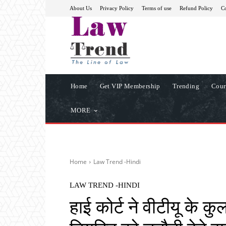
About Us
Privacy Policy
Terms of use
Refund Policy
Co
Home
Get VIP Membership
Trending
Cour
MORE
Home
Law Trend -Hindi
LAW TREND -HINDI
हाई कोर्ट ने वीटीयू के कु