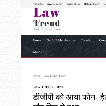
About Us
Privacy Policy
Terms of use
Refund Policy
Co
Home
Get VIP Membership
Trending
Cour
MORE
Home
Law Trend -Hindi
LAW TREND -HINDI
डीजीपी को आया फ़ोन- हैलो