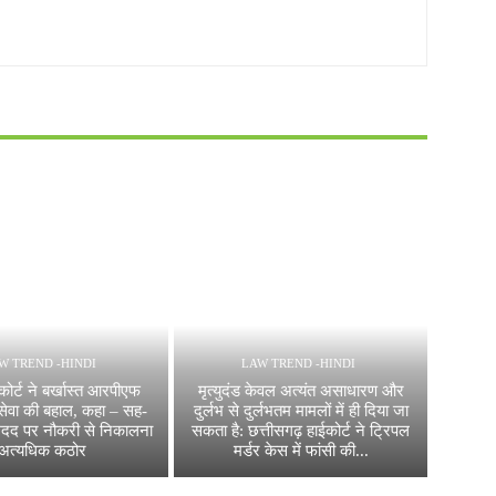
W TREND -HINDI
LAW TREND -HINDI
ोर्ट ने बर्खास्त आरपीएफ
मृत्युदंड केवल अत्यंत असाधारण और
 सेवा की बहाल, कहा – सह-
दुर्लभ से दुर्लभतम मामलों में ही दिया जा
मदद पर नौकरी से निकालना
सकता है: छत्तीसगढ़ हाईकोर्ट ने ट्रिपल
अत्यधिक कठोर
मर्डर केस में फांसी की...