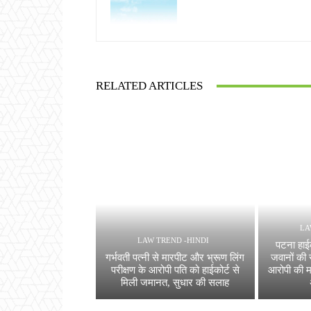
RELATED ARTICLES
LA
LAW TREND -HINDI
पटना हाईक
गर्भवती पत्नी से मारपीट और भ्रूण लिंग
जवानों की
परीक्षण के आरोपी पति को हाईकोर्ट से
आरोपी की 
मिली जमानत, सुधार की सलाह