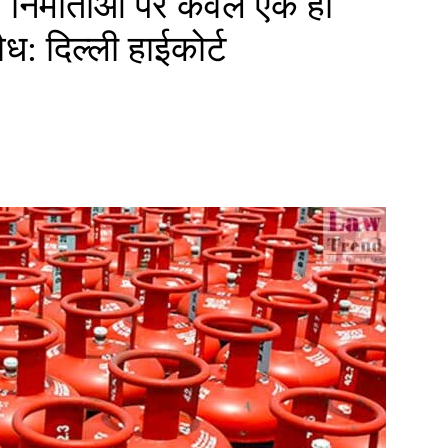
 निर्माताओं पर केवल एक ही
ैध: दिल्ली हाईकोर्ट