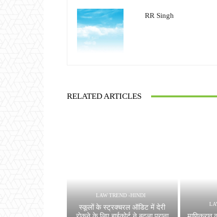
RR Singh
RELATED ARTICLES
LAW TREND -HINDI
LA
स्कूलों के स्ट्रक्चरल ऑडिट में देरी
रोकने के लिए हाईकोर्ट ने बदला पुराना
माणिकराव को