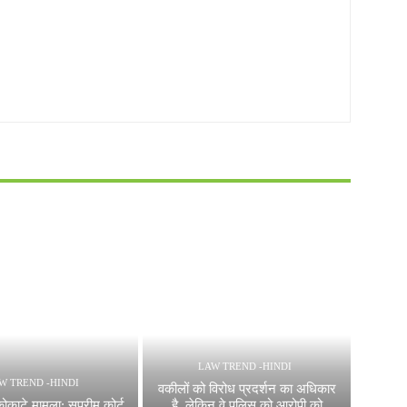
LAW TREND -HINDI
W TREND -HINDI
वकीलों को विरोध प्रदर्शन का अधिकार
काटे मामला: सुप्रीम कोर्ट
है, लेकिन वे पुलिस को आरोपी को