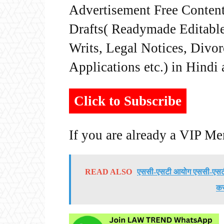
Advertisement Free Content
Drafts( Readymade Editable 
Writs, Legal Notices, Divor
Applications etc.) in Hindi
Click to Subscribe
If you are already a VIP M
READ ALSO
एससी-एसटी आयोग एससी-एसटी व
कर