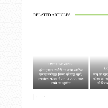
RELATED ARTICLES
LAW TREND -HINDI
LA
ब्रेन ट्यूमर सर्जरी का क्लेम खारिज
करना मणीपाल सिग्ना को पड़ा भारी,
नाव का खरा
उपभोक्ता फोरम ने लगाया 2.33 लाख
फोरम का सख
रुपये का जुर्माना
को रिफं