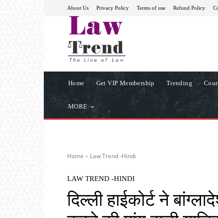
About Us
Privacy Policy
Terms of use
Refund Policy
Co
Home
Get VIP Membership
Trending
Cour
MORE
Home
Law Trend -Hindi
LAW TREND -HINDI
दिल्ली हाईकोर्ट ने बांग्ल