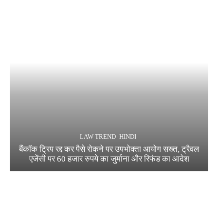
LAW TREND -HINDI
बैंकॉक ट्रिप रद्द कर पैसे रोकने पर उपभोक्ता आयोग सख्त, ट्रैवल
एजेंसी पर 60 हजार रुपये का जुर्माना और रिफंड का आदेश