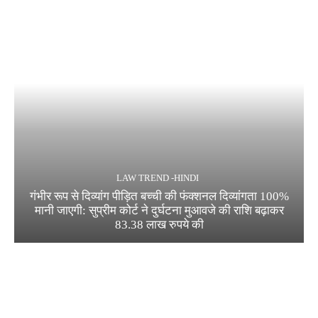
LAW TREND -HINDI
गंभीर रूप से दिव्यांग पीड़ित बच्ची की फंक्शनल दिव्यांगता 100%
मानी जाएगी: सुप्रीम कोर्ट ने दुर्घटना मुआवजे की राशि बढ़ाकर
83.38 लाख रुपये की