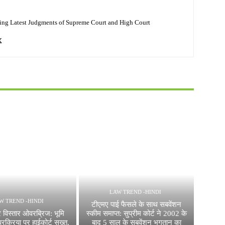
ing Latest Judgments of Supreme Court and High Court
LAW TREND -HINDI
W TREND -HINDI
टीएमए पाई फैसले के साथ सबवेंशन
 विस्तार ओवरब्रिज: भूमि
स्कीम समाप्त: सुप्रीम कोर्ट ने 2002 के
रक्रिया पर हाईकोर्ट सख्त,
बाद 5 साल के सबवेंशन भुगतान का