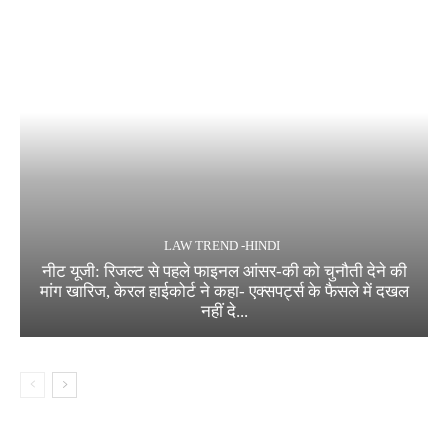
LAW TREND -HINDI
नीट यूजी: रिजल्ट से पहले फाइनल आंसर-की को चुनौती देने की
मांग खारिज, केरल हाईकोर्ट ने कहा- एक्सपर्ट्स के फैसले में दखल
नहीं दे...