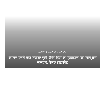
LAW TREND -HINDI
कानून बनने तक ड्राफ्ट एंटी-रैगिंग बिल के प्रावधानों को लागू करे
सरकार: केरल हाईकोर्ट