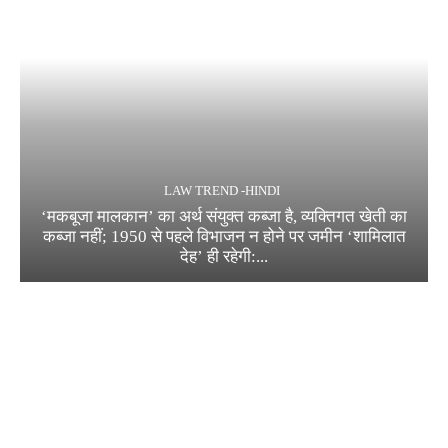
LAW TREND -HINDI
‘मकबूजा मालकान’ का अर्थ संयुक्त कब्जा है, व्यक्तिगत खेती का
कब्जा नहीं; 1950 से पहले विभाजन न होने पर जमीन ‘शामिलात
देह’ ही रहेगी:...