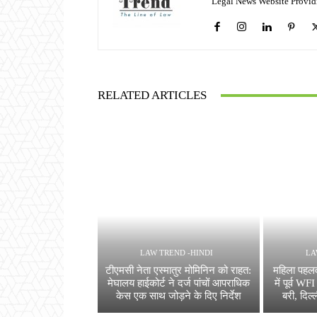
Legal News Website Provid
RELATED ARTICLES
LAW TREND -HINDI
LA
टीएमसी नेता एस्मातुर मोमिनिन को राहत:
महिला पहलवा
मेघालय हाईकोर्ट ने दर्ज पांचों आपराधिक
में पूर्व W
केस एक साथ जोड़ने के दिए निर्देश
बरी, दिल