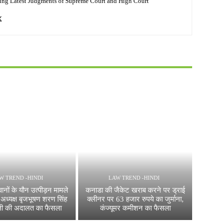
ing Latest Judgments of Supreme Court and High Court
W TREND -HINDI
LAW TREND -HINDI
नों के यौन उत्पीड़न मामले
कनाडा की जैकेट खराब करने पर ड्राई
FI अध्यक्ष बृजभूषण शरण सिंह
क्लीनर पर 63 हजार रुपये का जुर्माना,
्ली की अदालत का फैसला
कंज्यूमर कमीशन का फैसला