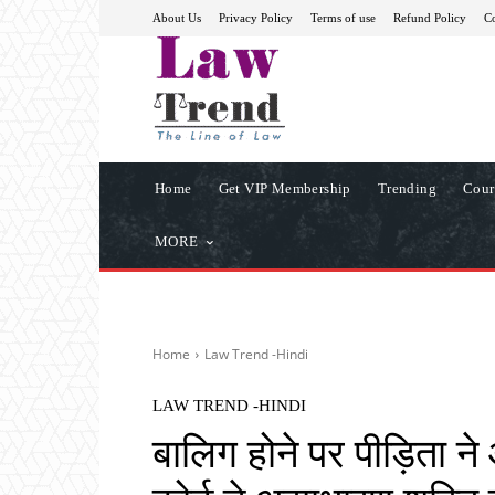
About Us
Privacy Policy
Terms of use
Refund Policy
Co
Home
Get VIP Membership
Trending
Cour
MORE
Home
Law Trend -Hindi
LAW TREND -HINDI
बालिग होने पर पीड़िता ने