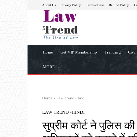
About Us
Privacy Policy
Terms of use
Refund Policy
Co
Home
Get VIP Membership
Trending
Cour
MORE
Home
Law Trend -Hindi
LAW TREND -HINDI
सुप्रीम कोर्ट ने पुलिस की 