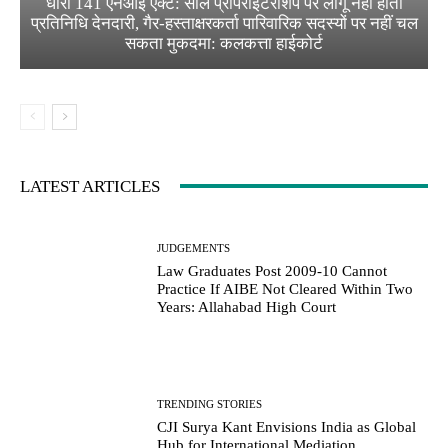
धारा 141 एनआई एक्ट: सोल प्रोपराइटरशिप पर लागू नहीं होती
प्रतिनिधि देनदारी, गैर-हस्ताक्षरकर्ता पारिवारिक सदस्यों पर नहीं चल
सकता मुकदमा: कलकत्ता हाईकोर्ट
LATEST ARTICLES
JUDGEMENTS
Law Graduates Post 2009-10 Cannot
Practice If AIBE Not Cleared Within Two
Years: Allahabad High Court
TRENDING STORIES
CJI Surya Kant Envisions India as Global
Hub for International Mediation