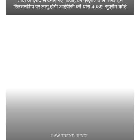
शादी के इरादे से बनाए गए ‘विवाह की प्रकृति वाले’ लिव-इन
रिलेशनशिप पर लागू होगी आईपीसी की धारा 498ए: सुप्रीम कोर्ट
LAW TREND -HINDI