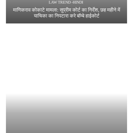
LAW TREND -HINDI
माणिकराव कोकाटे मामला: सुप्रीम कोर्ट का निर्देश, छह महीने में
याचिका का निपटारा करे बॉम्बे हाईकोर्ट