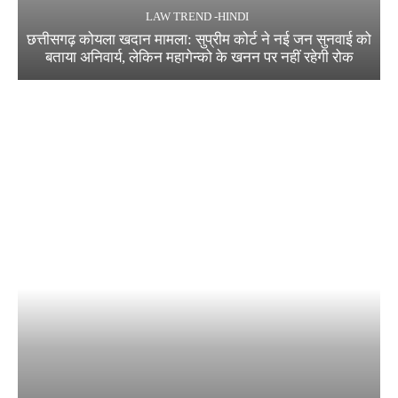
LAW TREND -HINDI
छत्तीसगढ़ कोयला खदान मामला: सुप्रीम कोर्ट ने नई जन सुनवाई को
बताया अनिवार्य, लेकिन महागेन्को के खनन पर नहीं रहेगी रोक