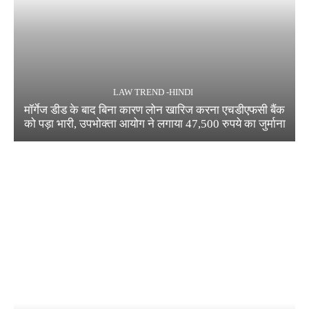
LAW TREND -HINDI
मॉर्गेज डीड के बाद बिना कारण लोन खारिज करना एचडीएफसी बैंक
को पड़ा भारी, उपभोक्ता आयोग ने लगाया 47,500 रुपये का जुर्माना