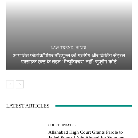
LAW TREND -HINDI
आयातित फोटोकॉपीयर मॉड्यूल्स की ग्रुपिंग और किटिंग सेंट्रल
एक्साइज एक्ट के तहत ‘मैन्युफैक्चर’ नहीं: सुप्रीम कोर्ट
LATEST ARTICLES
COURT UPDATES
Allahabad High Court Grants Parole to
Jailed Sons of Atiq Ahmad for Younger